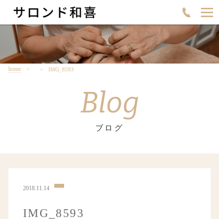
home
IMG_8593
Blog
ブログ
2018.11.14
IMG_8593